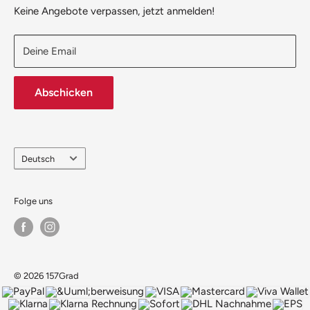
157Grad-Blog
Hinweise zum Batteriegesetz
Keine Angebote verpassen, jetzt anmelden!
Stellenangebote
Deine Email
Abschicken
Sprache
Deutsch
Folge uns
© 2026 157Grad