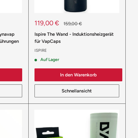
Sonderpreis
119,00 €
Normalpreis
159,00 €
ynavap
Ispire The Wand - Induktionsheizgerät
führungen
für VapCaps
ISPIRE
Auf Lager
In den Warenkorb
Schnellansicht