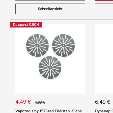
Schnellansicht
Du sparst
0,50 €
Sonderpreis
Sonderp
4,49 €
6,49 €
Normalpreis
4,99 €
Vapotools by 157Grad Edelstahl-Siebe
DynaVap O