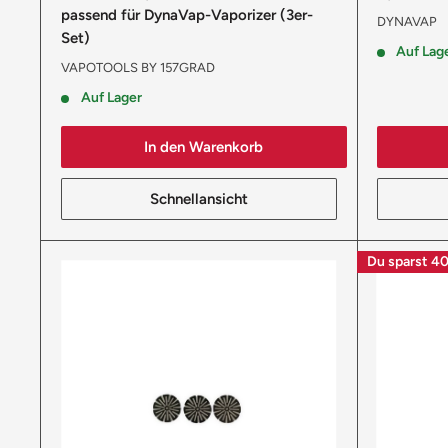
passend für DynaVap-Vaporizer (3er-
DYNAVAP
Set)
Auf Lag
VAPOTOOLS BY 157GRAD
Auf Lager
In den Warenkorb
Schnellansicht
Du sparst
40