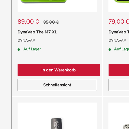
Sonderpreis
Sonderp
89,00 €
79,00 
Normalpreis
95,00 €
DynaVap The M7 XL
DynaVap 
DYNAVAP
DYNAVAP
Auf Lager
Auf Lag
In den Warenkorb
Schnellansicht