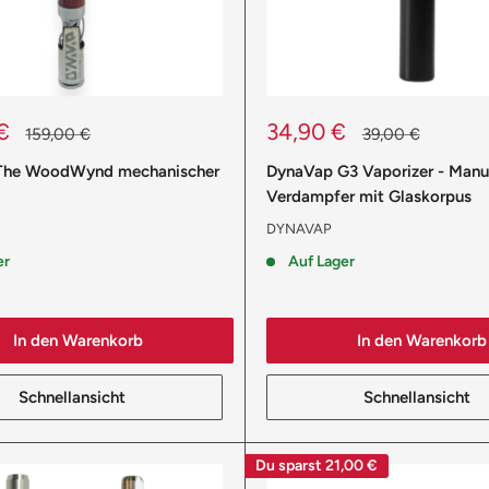
reis
Sonderpreis
€
34,90 €
Normalpreis
Normalpreis
159,00 €
39,00 €
The WoodWynd mechanischer
DynaVap G3 Vaporizer - Manue
Verdampfer mit Glaskorpus
DYNAVAP
er
Auf Lager
In den Warenkorb
In den Warenkorb
Schnellansicht
Schnellansicht
Du sparst
21,00 €