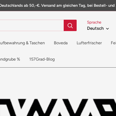
Deutschlands ab 50,-€. Versand am gleichen Tag, bei Bestell- und
Sprache
Deutsch
ufbewahrung & Taschen
Boveda
Lufterfrischer
Fe
undgrube %
157Grad-Blog