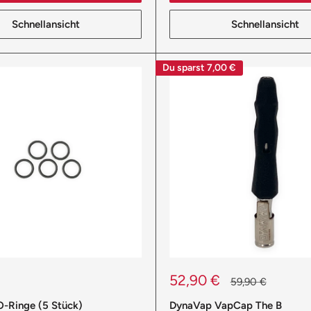
Schnellansicht
Schnellansicht
Du sparst
7,00 €
reis
Sonderpreis
52,90 €
Normalpreis
59,90 €
-Ringe (5 Stück)
DynaVap VapCap The B