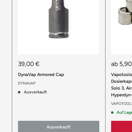
Sonderpreis
Sonderp
39,00 €
ab 5,90
DynaVap Armored Cap
Vapotools
Dosierkaps
DYNAVAP
Solo 3, Ai
Ausverkauft
Hyperdyn- 
VAPOTOOLS
Auf Lag
Ausverkauft