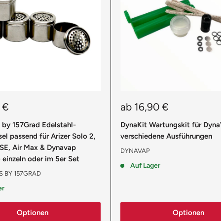
reis
Sonderpreis
 €
ab 16,90 €
 by 157Grad Edelstahl-
DynaKit Wartungskit für Dyna
el passend für Arizer Solo 2,
verschiedene Ausführungen
rSE, Air Max & Dynavap
DYNAVAP
einzeln oder im 5er Set
Auf Lager
 BY 157GRAD
er
Optionen
Optionen