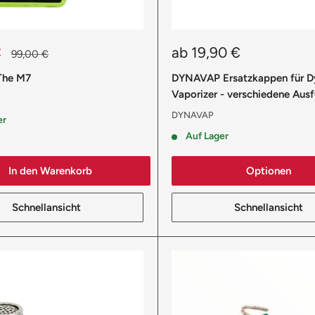
reis
Sonderpreis
€
ab 19,90 €
Normalpreis
99,00 €
The M7
DYNAVAP Ersatzkappen für D
Vaporizer - verschiedene Aus
DYNAVAP
er
Auf Lager
In den Warenkorb
Optionen
Schnellansicht
Schnellansicht