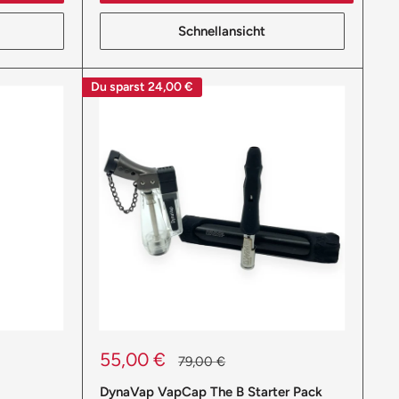
Schnellansicht
Du sparst
24,00 €
Sonderpreis
55,00 €
Normalpreis
79,00 €
DynaVap VapCap The B Starter Pack