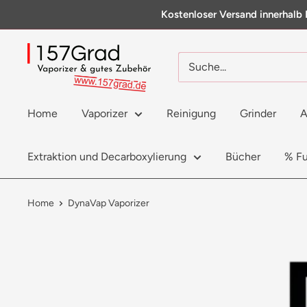
Direkt
Kostenloser Versand innerhalb 
zum
Inhalt
157Grad
Home
Vaporizer
Reinigung
Grinder
A
Extraktion und Decarboxylierung
Bücher
% F
Home
DynaVap Vaporizer