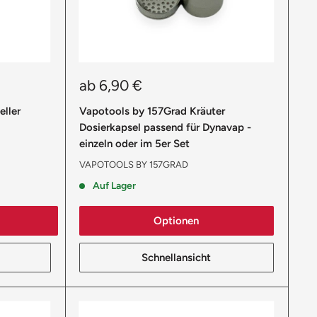
Sonderpreis
ab 6,90 €
ller
Vapotools by 157Grad Kräuter
Dosierkapsel passend für Dynavap -
einzeln oder im 5er Set
VAPOTOOLS BY 157GRAD
Auf Lager
Optionen
Schnellansicht