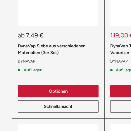
Sonderpreis
Sonderp
ab 7,49 €
119,00 
DynaVap Siebe aus verschiedenen
DynaVap 
Materialien (3er Set)
Vaporizer
DYNAVAP
DYNAVAP
Auf Lager
Auf Lag
Optionen
Schnellansicht