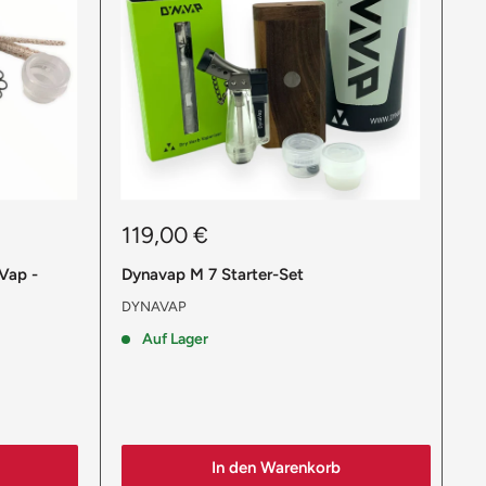
Sonderpreis
119,00 €
Vap -
Dynavap M 7 Starter-Set
DYNAVAP
Auf Lager
In den Warenkorb