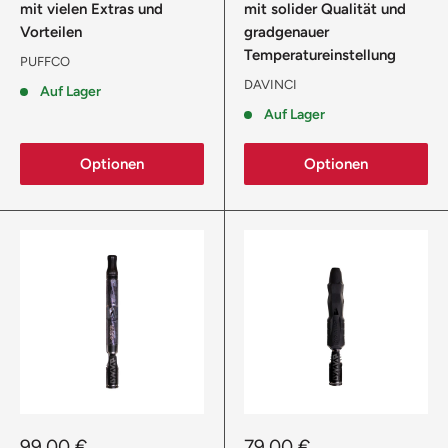
mit vielen Extras und
mit solider Qualität und
Vorteilen
gradgenauer
Temperatureinstellung
PUFFCO
DAVINCI
Auf Lager
Auf Lager
Optionen
Optionen
Sonderpreis
Sonderpreis
99,00 €
79,00 €