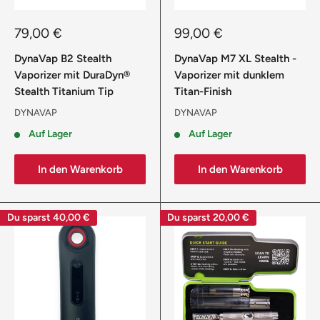
Sonderpreis
Sonderpreis
79,00 €
99,00 €
DynaVap B2 Stealth
DynaVap M7 XL Stealth -
Vaporizer mit DuraDyn®
Vaporizer mit dunklem
Stealth Titanium Tip
Titan-Finish
DYNAVAP
DYNAVAP
Auf Lager
Auf Lager
In den Warenkorb
In den Warenkorb
Du sparst
40,00 €
Du sparst
20,00 €