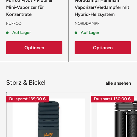
Puffco Pivot - Mobiler
Norddampf Hammah
Mini-Vaporizer für
Vaporizer/Verdampfer mit
Konzentrate
Hybrid-Heizsystem
PUFFCO
NORDDAMPF
Auf Lager
Auf Lager
Optionen
Optionen
Storz & Bickel
alle ansehen
Du sparst
139,00 €
Du sparst
130,00 €