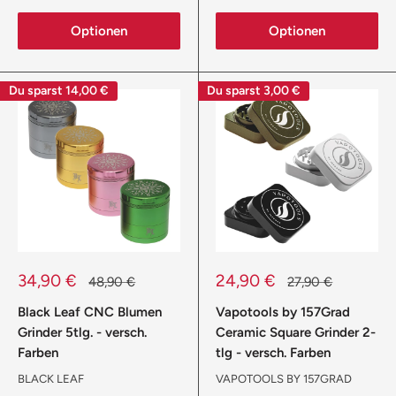
Optionen
Optionen
Du sparst
14,00 €
Du sparst
3,00 €
Sonderpreis
Sonderpreis
34,90 €
24,90 €
Normalpreis
Normalpreis
48,90 €
27,90 €
Black Leaf CNC Blumen
Vapotools by 157Grad
Grinder 5tlg. - versch.
Ceramic Square Grinder 2-
Farben
tlg - versch. Farben
BLACK LEAF
VAPOTOOLS BY 157GRAD