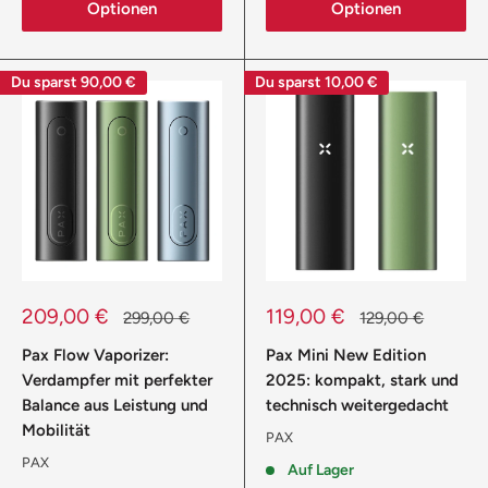
Optionen
Optionen
Du sparst
90,00 €
Du sparst
10,00 €
Sonderpreis
Sonderpreis
209,00 €
119,00 €
Normalpreis
Normalpreis
299,00 €
129,00 €
Pax Flow Vaporizer:
Pax Mini New Edition
Verdampfer mit perfekter
2025: kompakt, stark und
Balance aus Leistung und
technisch weitergedacht
Mobilität
PAX
PAX
Auf Lager