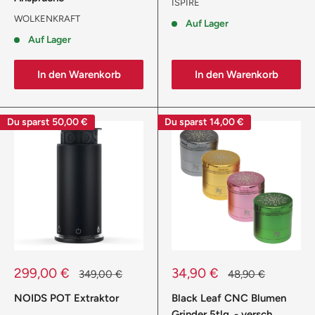
ISPIRE
WOLKENKRAFT
Auf Lager
Auf Lager
In den Warenkorb
In den Warenkorb
Du sparst
50,00 €
Du sparst
14,00 €
Sonderpreis
Sonderpreis
299,00 €
34,90 €
Normalpreis
Normalpreis
349,00 €
48,90 €
NOIDS POT Extraktor
Black Leaf CNC Blumen
Grinder 5tlg. - versch.