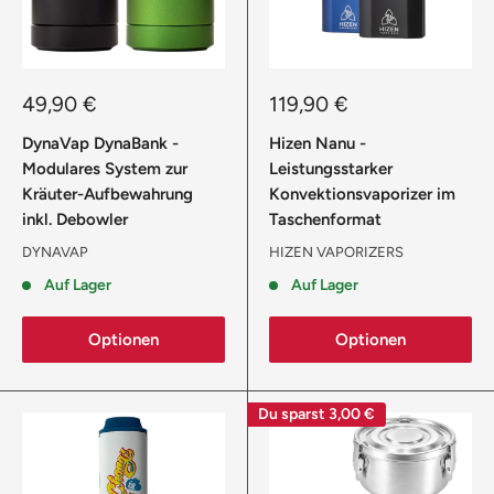
Sonderpreis
Sonderpreis
49,90 €
119,90 €
DynaVap DynaBank -
Hizen Nanu -
Modulares System zur
Leistungsstarker
Kräuter-Aufbewahrung
Konvektionsvaporizer im
inkl. Debowler
Taschenformat
DYNAVAP
HIZEN VAPORIZERS
Auf Lager
Auf Lager
Optionen
Optionen
Du sparst
3,00 €