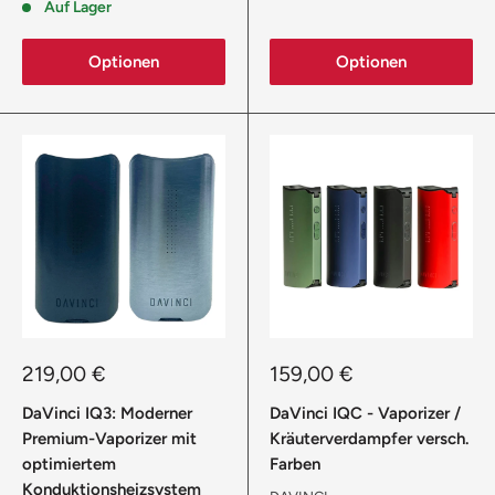
Auf Lager
Optionen
Optionen
Sonderpreis
Sonderpreis
219,00 €
159,00 €
DaVinci IQ3: Moderner
DaVinci IQC - Vaporizer /
Premium-Vaporizer mit
Kräuterverdampfer versch.
optimiertem
Farben
Konduktionsheizsystem