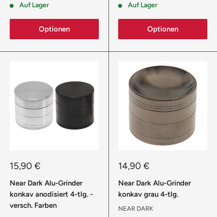
Auf Lager
Auf Lager
Optionen
Optionen
Sonderpreis
Sonderpreis
15,90 €
14,90 €
Near Dark Alu-Grinder
Near Dark Alu-Grinder
konkav anodisiert 4-tlg. -
konkav grau 4-tlg.
versch. Farben
NEAR DARK