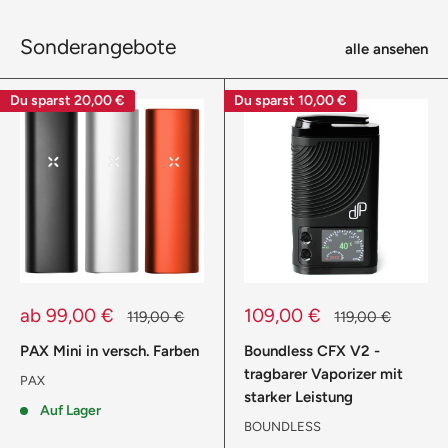
Sonderangebote
alle ansehen
Du sparst
20,00 €
Du sparst
10,00 €
Sonderpreis
Sonderpreis
ab 99,00 €
109,00 €
Normalpreis
Normalpreis
119,00 €
119,00 €
PAX Mini in versch. Farben
Boundless CFX V2 -
tragbarer Vaporizer mit
PAX
starker Leistung
Auf Lager
BOUNDLESS