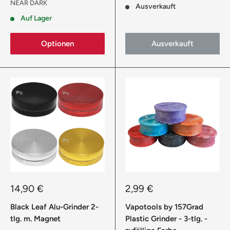
NEAR DARK
Ausverkauft
Auf Lager
Optionen
Ausverkauft
Sonderpreis
Sonderpreis
14,90 €
2,99 €
Black Leaf Alu-Grinder 2-
Vapotools by 157Grad
tlg. m. Magnet
Plastic Grinder - 3-tlg. -