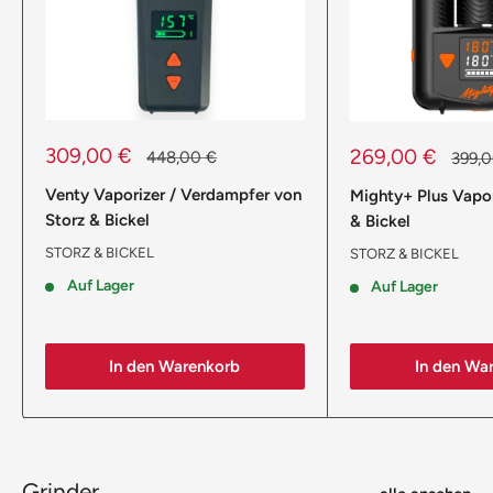
Sonderpreis
309,00 €
Sonderpreis
269,00 €
Normalpreis
448,00 €
Norma
399,
Venty Vaporizer / Verdampfer von
Mighty+ Plus Vapor
Storz & Bickel
& Bickel
STORZ & BICKEL
STORZ & BICKEL
Auf Lager
Auf Lager
In den Warenkorb
In den Wa
Grinder