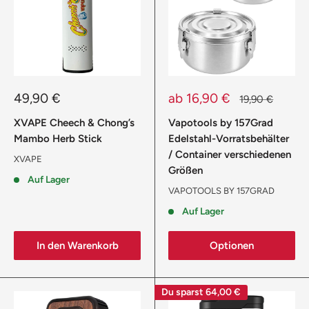
Sonderpreis
Sonderpreis
49,90 €
ab 16,90 €
Normalpreis
19,90 €
XVAPE Cheech & Chong’s
Vapotools by 157Grad
Mambo Herb Stick
Edelstahl-Vorratsbehälter
/ Container verschiedenen
XVAPE
Größen
Auf Lager
VAPOTOOLS BY 157GRAD
Auf Lager
In den Warenkorb
Optionen
Du sparst
64,00 €