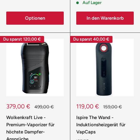
Auf Lager
Optionen
In den Warenkorb
Du sparst
120,00 €
Du sparst
40,00 €
Sonderpreis
Sonderpreis
379,00 €
119,00 €
Normalpreis
Normalpreis
499,00 €
159,00 €
Wolkenkraft Live -
Ispire The Wand -
Premium-Vaporizer für
Induktionsheizgerät für
höchste Dampfer-
VapCaps
Ansprüche