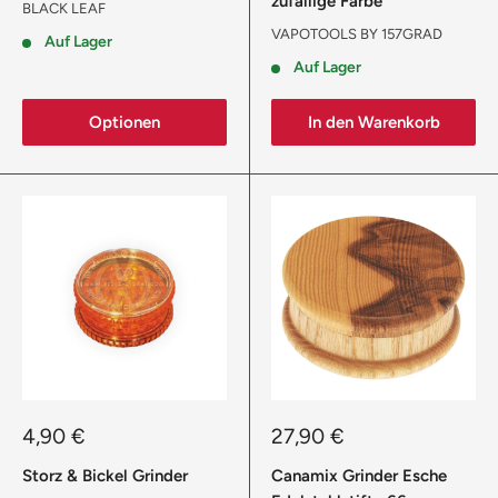
zufällige Farbe
BLACK LEAF
VAPOTOOLS BY 157GRAD
Auf Lager
Auf Lager
Optionen
In den Warenkorb
Sonderpreis
Sonderpreis
4,90 €
27,90 €
Storz & Bickel Grinder
Canamix Grinder Esche