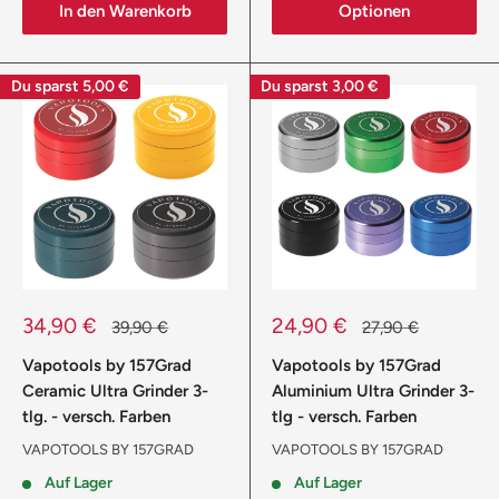
In den Warenkorb
Optionen
Du sparst
5,00 €
Du sparst
3,00 €
Sonderpreis
Sonderpreis
34,90 €
24,90 €
Normalpreis
Normalpreis
39,90 €
27,90 €
Vapotools by 157Grad
Vapotools by 157Grad
Ceramic Ultra Grinder 3-
Aluminium Ultra Grinder 3-
tlg. - versch. Farben
tlg - versch. Farben
VAPOTOOLS BY 157GRAD
VAPOTOOLS BY 157GRAD
Auf Lager
Auf Lager