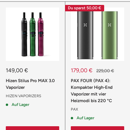
Du sparst
50,00 €
Sonderpreis
Sonderpreis
149,00 €
179,00 €
Normalpreis
229,00 €
Hizen Stilus Pro MAX 3.0
PAX FOUR (PAX 4):
Vaporizer
Kompakter High-End
Vaporizer mit vier
HIZEN VAPORIZERS
Heizmodi bis 220 °C
Auf Lager
PAX
Auf Lager