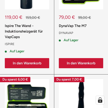
Sonderpreis
Sonderpreis
119,00 €
79,00 €
Normalpreis
Normalpreis
159,00 €
99,00 €
Ispire The Wand -
DynaVap The M7
Induktionsheizgerät für
DYNAVAP
VapCaps
Auf Lager
ISPIRE
Auf Lager
In den Warenkorb
In den Warenkorb
Du sparst
6,00 €
Du sparst
7,00 €