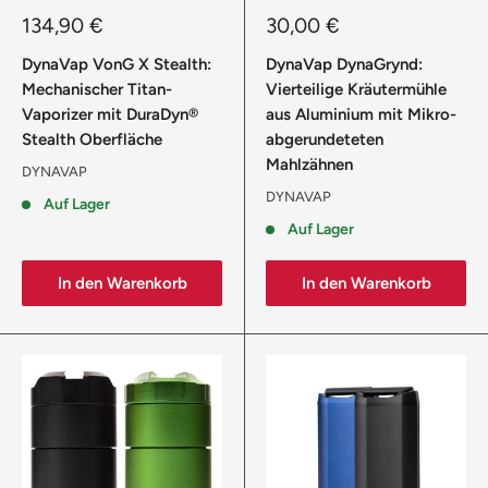
Sonderpreis
Sonderpreis
134,90 €
30,00 €
DynaVap VonG X Stealth:
DynaVap DynaGrynd:
Mechanischer Titan-
Vierteilige Kräutermühle
Vaporizer mit DuraDyn®
aus Aluminium mit Mikro-
Stealth Oberfläche
abgerundeteten
Mahlzähnen
DYNAVAP
DYNAVAP
Auf Lager
Auf Lager
In den Warenkorb
In den Warenkorb