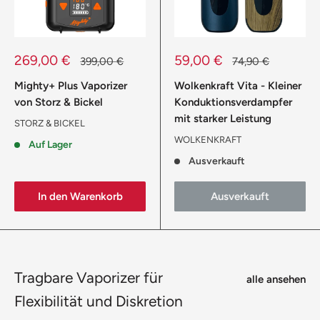
Sonderpreis
Sonderpreis
269,00 €
59,00 €
Normalpreis
Normalpreis
399,00 €
74,90 €
Mighty+ Plus Vaporizer
Wolkenkraft Vita - Kleiner
von Storz & Bickel
Konduktionsverdampfer
mit starker Leistung
STORZ & BICKEL
WOLKENKRAFT
Auf Lager
Ausverkauft
In den Warenkorb
Ausverkauft
Tragbare Vaporizer für
alle ansehen
Flexibilität und Diskretion