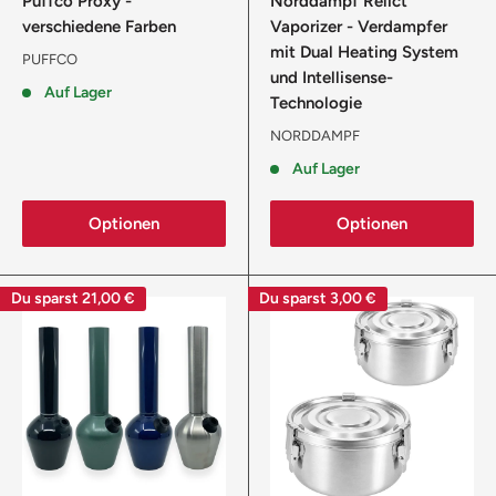
Puffco Proxy -
Norddampf Relict
verschiedene Farben
Vaporizer - Verdampfer
mit Dual Heating System
PUFFCO
und Intellisense-
Auf Lager
Technologie
NORDDAMPF
Auf Lager
Optionen
Optionen
Du sparst
21,00 €
Du sparst
3,00 €