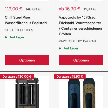
Sonderpreis
Sonderpreis
119,00 €
ab 16,90 €
Normalpreis
Normalpreis
140,00 €
19,90 €
Chill Steel Pipe
Vapotools by 157Grad
Wasserfilter aus Edelstahl
Edelstahl-Vorratsbehälter
/ Container verschiedenen
CHILL STEEL PIPES
Größen
Auf Lager
VAPOTOOLS BY 157GRAD
Auf Lager
Optionen
Optionen
Du sparst
130,00 €
Du sparst
15,90 €