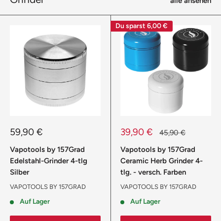
alle ansehen
Du sparst
6,00 €
Sonderpreis
Sonderpreis
59,90 €
39,90 €
Normalpreis
45,90 €
Vapotools by 157Grad
Vapotools by 157Grad
Edelstahl-Grinder 4-tlg
Ceramic Herb Grinder 4-
Silber
tlg. - versch. Farben
VAPOTOOLS BY 157GRAD
VAPOTOOLS BY 157GRAD
Auf Lager
Auf Lager