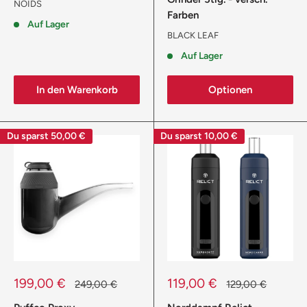
NOIDS
Farben
Auf Lager
BLACK LEAF
Auf Lager
In den Warenkorb
Optionen
Du sparst
50,00 €
Du sparst
10,00 €
Sonderpreis
Sonderpreis
199,00 €
119,00 €
Normalpreis
Normalpreis
249,00 €
129,00 €