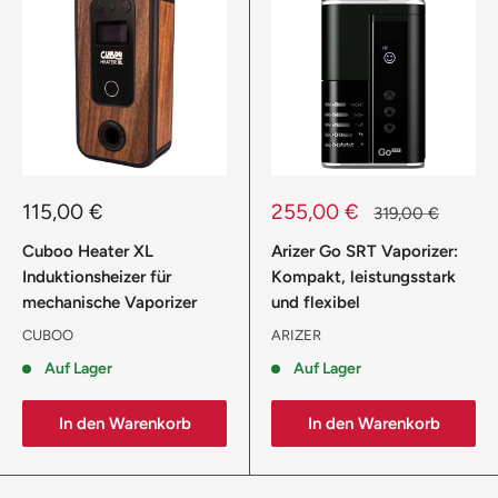
Sonderpreis
Sonderpreis
115,00 €
255,00 €
Normalpreis
319,00 €
Cuboo Heater XL
Arizer Go SRT Vaporizer:
Induktionsheizer für
Kompakt, leistungsstark
mechanische Vaporizer
und flexibel
CUBOO
ARIZER
Auf Lager
Auf Lager
In den Warenkorb
In den Warenkorb